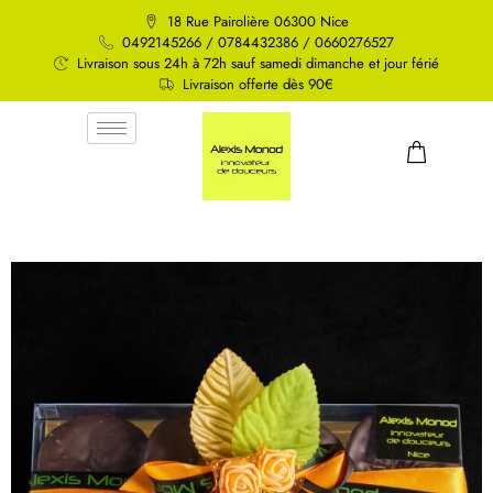
18 Rue Pairolière 06300 Nice
0492145266 / 0784432386 / 0660276527
Livraison sous 24h à 72h sauf samedi dimanche et jour férié
Livraison offerte dès 90€