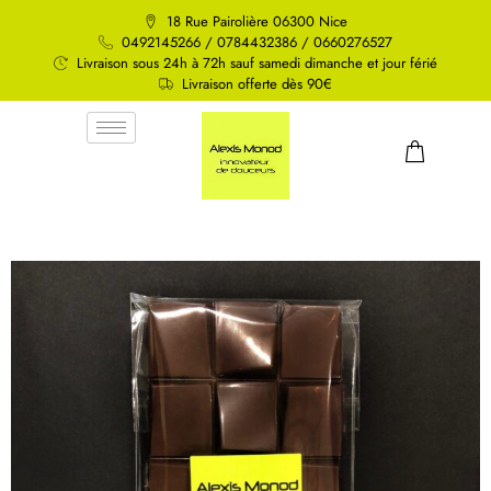
18 Rue Pairolière 06300 Nice
0492145266 / 0784432386 / 0660276527
Livraison sous 24h à 72h sauf samedi dimanche et jour férié
Livraison offerte dès 90€