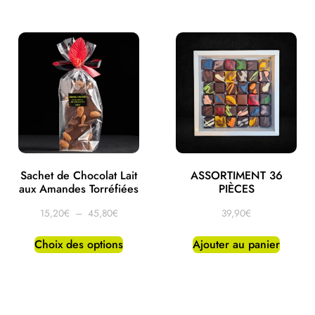
Sachet de Chocolat Lait
ASSORTIMENT 36
aux Amandes Torréfiées
PIÈCES
15,20
€
–
45,80
€
39,90
€
Choix des options
Ajouter au panier